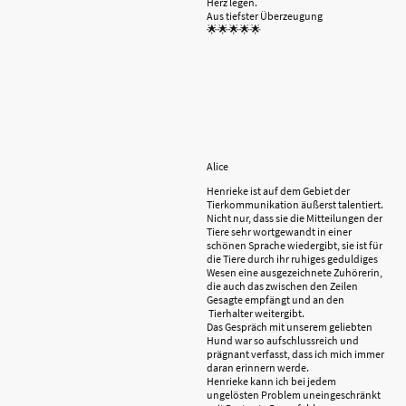
Herz legen.
Aus tiefster Überzeugung
🌟🌟🌟🌟🌟
Alice
Henrieke ist auf dem Gebiet der
Tierkommunikation äußerst talentiert.
Nicht nur, dass sie die Mitteilungen der
Tiere sehr wortgewandt in einer
schönen Sprache wiedergibt, sie ist für
die Tiere durch ihr ruhiges geduldiges
Wesen eine ausgezeichnete Zuhörerin,
die auch das zwischen den Zeilen
Gesagte empfängt und an den
Tierhalter weitergibt.
Das Gespräch mit unserem geliebten
Hund war so aufschlussreich und
prägnant verfasst, dass ich mich immer
daran erinnern werde.
Henrieke kann ich bei jedem
ungelösten Problem uneingeschränkt