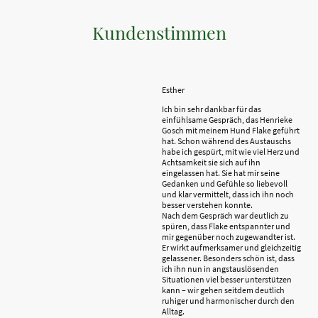
Kundenstimmen
Esther
Ich bin sehr dankbar für das
einfühlsame Gespräch, das Henrieke
Gosch mit meinem Hund Flake geführt
hat. Schon während des Austauschs
habe ich gespürt, mit wie viel Herz und
Achtsamkeit sie sich auf ihn
eingelassen hat. Sie hat mir seine
Gedanken und Gefühle so liebevoll
und klar vermittelt, dass ich ihn noch
besser verstehen konnte.
Nach dem Gespräch war deutlich zu
spüren, dass Flake entspannter und
mir gegenüber noch zugewandter ist.
Er wirkt aufmerksamer und gleichzeitig
gelassener. Besonders schön ist, dass
ich ihn nun in angstauslösenden
Situationen viel besser unterstützen
kann – wir gehen seitdem deutlich
ruhiger und harmonischer durch den
Alltag.