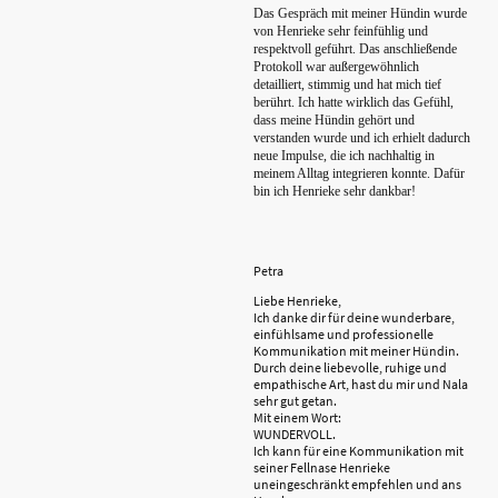
Das Gespräch mit meiner Hündin wurde
von Henrieke sehr feinfühlig und
respektvoll geführt. Das anschließende
Protokoll war außergewöhnlich
detailliert, stimmig und hat mich tief
berührt. Ich hatte wirklich das Gefühl,
dass meine Hündin gehört und
verstanden wurde und ich erhielt dadurch
neue Impulse, die ich nachhaltig in
meinem Alltag integrieren konnte. Dafür
bin ich Henrieke sehr dankbar!
Petra
Liebe Henrieke,
Ich danke dir für deine wunderbare,
einfühlsame und professionelle
Kommunikation mit meiner Hündin.
Durch deine liebevolle, ruhige und
empathische Art, hast du mir und Nala
sehr gut getan.
Mit einem Wort:
WUNDERVOLL.
Ich kann für eine Kommunikation mit
seiner Fellnase Henrieke
uneingeschränkt empfehlen und ans