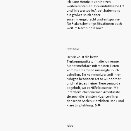
Ich kann Henrieke von Herzen
weiterempfehlen. Ihre einfühlsame Art
und ihre wertvolle Arbeit haben uns
ein großes Stück näher
zusammengebracht und entspannen
für Flake schwierige Situationen auch
weit im Nachhinein noch.
Stefanie
Henrieke ist die beste
Tierkommunikatorin, die ich kenne.
Sie hat mehrfach mit meinen Tieren
kommuniziert und uns unglaublich
geholfen. Sie kommuniziert mit ihrer
ruhigen besonnen Art so wunderbar
und hat jedes meiner Tiere genau da
abgeholt, wo es Hilfe brauchte. Mit
ihrer herzlichen warmen Art erfasste
sie auch die feinsten Nuancen ihrer
tierischen Seelen. Herzlichen Dank und
klare Empfehlung: 5 🌟
Alex